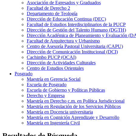
Asociación de Egresados y Graduados
Facultad de Derecho 2
Departamento de Teología
Dirección de Educación Continua (DEC)
Facultad de Estudios Interdisciplinarios de la PUCP
Dirección de Gestión del Talento Humano (DGTH)
Dirección Académica de Planeamiento y Evaluación (D
Facultad de Arquitectura y Urbanismo
Centro de Asesoría Pastoral Universitaria (CAPU)
Dirección de Comunicación Institucional (DCI)
Cachimbo PUCP (OCAI)
Dirección de Actividades Culturales
Centro de Estudios Orientales
Posgrado
Maestría en Gerencia Social
Escuela de Posgrado
Escuela de Gobierno y Políticas Públicas
Derecho y Empresa
Maestría en Derecho c.m. en Política Jurisdiccional
Maestría en Regulación de los Servicios Públicos
Maestría en Docencia universitaria
Maestría en Cognición Aprendizaje y Desarrollo
Maestría en Ingeniería Civil
Resultados de Búsqueda