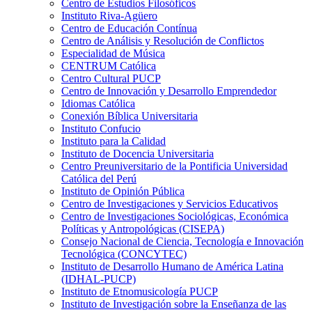
Centro de Estudios Filosóficos
Instituto Riva-Agüero
Centro de Educación Contínua
Centro de Análisis y Resolución de Conflictos
Especialidad de Música
CENTRUM Católica
Centro Cultural PUCP
Centro de Innovación y Desarrollo Emprendedor
Idiomas Católica
Conexión Bíblica Universitaria
Instituto Confucio
Instituto para la Calidad
Instituto de Docencia Universitaria
Centro Preuniversitario de la Pontificia Universidad
Católica del Perú
Instituto de Opinión Pública
Centro de Investigaciones y Servicios Educativos
Centro de Investigaciones Sociológicas, Económica
Políticas y Antropológicas (CISEPA)
Consejo Nacional de Ciencia, Tecnología e Innovación
Tecnológica (CONCYTEC)
Instituto de Desarrollo Humano de América Latina
(IDHAL-PUCP)
Instituto de Etnomusicología PUCP
Instituto de Investigación sobre la Enseñanza de las