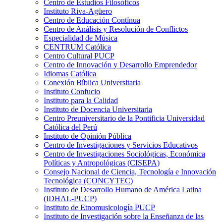
Centro de Estudios Filosóficos
Instituto Riva-Agüero
Centro de Educación Contínua
Centro de Análisis y Resolución de Conflictos
Especialidad de Música
CENTRUM Católica
Centro Cultural PUCP
Centro de Innovación y Desarrollo Emprendedor
Idiomas Católica
Conexión Bíblica Universitaria
Instituto Confucio
Instituto para la Calidad
Instituto de Docencia Universitaria
Centro Preuniversitario de la Pontificia Universidad
Católica del Perú
Instituto de Opinión Pública
Centro de Investigaciones y Servicios Educativos
Centro de Investigaciones Sociológicas, Económica
Políticas y Antropológicas (CISEPA)
Consejo Nacional de Ciencia, Tecnología e Innovación
Tecnológica (CONCYTEC)
Instituto de Desarrollo Humano de América Latina
(IDHAL-PUCP)
Instituto de Etnomusicología PUCP
Instituto de Investigación sobre la Enseñanza de las