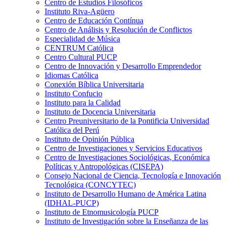
Centro de Estudios Filosóficos
Instituto Riva-Agüero
Centro de Educación Contínua
Centro de Análisis y Resolución de Conflictos
Especialidad de Música
CENTRUM Católica
Centro Cultural PUCP
Centro de Innovación y Desarrollo Emprendedor
Idiomas Católica
Conexión Bíblica Universitaria
Instituto Confucio
Instituto para la Calidad
Instituto de Docencia Universitaria
Centro Preuniversitario de la Pontificia Universidad
Católica del Perú
Instituto de Opinión Pública
Centro de Investigaciones y Servicios Educativos
Centro de Investigaciones Sociológicas, Económica
Políticas y Antropológicas (CISEPA)
Consejo Nacional de Ciencia, Tecnología e Innovación
Tecnológica (CONCYTEC)
Instituto de Desarrollo Humano de América Latina
(IDHAL-PUCP)
Instituto de Etnomusicología PUCP
Instituto de Investigación sobre la Enseñanza de las