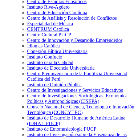
Centro de Estudios Filosóficos
Instituto Riva-Agüero
Centro de Educación Contínua
Centro de Análisis y Resolución de Conflictos
Especialidad de Música
CENTRUM Católica
Centro Cultural PUCP
Centro de Innovación y Desarrollo Emprendedor
Idiomas Católica
Conexión Bíblica Universitaria
Instituto Confucio
Instituto para la Calidad
Instituto de Docencia Universitaria
Centro Preuniversitario de la Pontificia Universidad
Católica del Perú
Instituto de Opinión Pública
Centro de Investigaciones y Servicios Educativos
Centro de Investigaciones Sociológicas, Económica
Políticas y Antropológicas (CISEPA)
Consejo Nacional de Ciencia, Tecnología e Innovación
Tecnológica (CONCYTEC)
Instituto de Desarrollo Humano de América Latina
(IDHAL-PUCP)
Instituto de Etnomusicología PUCP
Instituto de Investigación sobre la Enseñanza de las