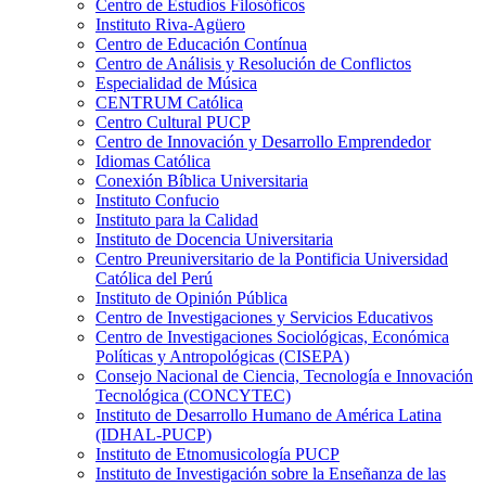
Centro de Estudios Filosóficos
Instituto Riva-Agüero
Centro de Educación Contínua
Centro de Análisis y Resolución de Conflictos
Especialidad de Música
CENTRUM Católica
Centro Cultural PUCP
Centro de Innovación y Desarrollo Emprendedor
Idiomas Católica
Conexión Bíblica Universitaria
Instituto Confucio
Instituto para la Calidad
Instituto de Docencia Universitaria
Centro Preuniversitario de la Pontificia Universidad
Católica del Perú
Instituto de Opinión Pública
Centro de Investigaciones y Servicios Educativos
Centro de Investigaciones Sociológicas, Económica
Políticas y Antropológicas (CISEPA)
Consejo Nacional de Ciencia, Tecnología e Innovación
Tecnológica (CONCYTEC)
Instituto de Desarrollo Humano de América Latina
(IDHAL-PUCP)
Instituto de Etnomusicología PUCP
Instituto de Investigación sobre la Enseñanza de las