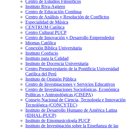
Centro de Estudios Filosóficos
Instituto Riva-Agüero
Centro de Educación Contínua
Centro de Análisis y Resolución de Conflictos
Especialidad de Música
CENTRUM Católica
Centro Cultural PUCP
Centro de Innovación y Desarrollo Emprendedor
Idiomas Católica
Conexión Bíblica Universitaria
Instituto Confucio
Instituto para la Calidad
Instituto de Docencia Universitaria
Centro Preuniversitario de la Pontificia Universidad
Católica del Perú
Instituto de Opinión Pública
Centro de Investigaciones y Servicios Educativos
Centro de Investigaciones Sociológicas, Económica
Políticas y Antropológicas (CISEPA)
Consejo Nacional de Ciencia, Tecnología e Innovación
Tecnológica (CONCYTEC)
Instituto de Desarrollo Humano de América Latina
(IDHAL-PUCP)
Instituto de Etnomusicología PUCP
Instituto de Investigación sobre la Enseñanza de las