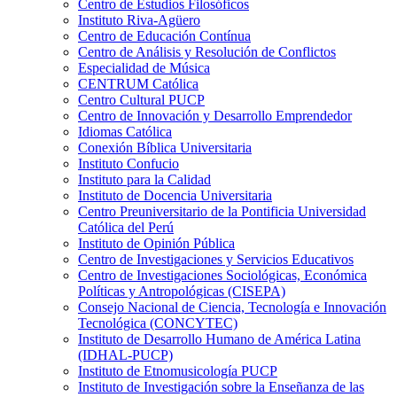
Centro de Estudios Filosóficos
Instituto Riva-Agüero
Centro de Educación Contínua
Centro de Análisis y Resolución de Conflictos
Especialidad de Música
CENTRUM Católica
Centro Cultural PUCP
Centro de Innovación y Desarrollo Emprendedor
Idiomas Católica
Conexión Bíblica Universitaria
Instituto Confucio
Instituto para la Calidad
Instituto de Docencia Universitaria
Centro Preuniversitario de la Pontificia Universidad
Católica del Perú
Instituto de Opinión Pública
Centro de Investigaciones y Servicios Educativos
Centro de Investigaciones Sociológicas, Económica
Políticas y Antropológicas (CISEPA)
Consejo Nacional de Ciencia, Tecnología e Innovación
Tecnológica (CONCYTEC)
Instituto de Desarrollo Humano de América Latina
(IDHAL-PUCP)
Instituto de Etnomusicología PUCP
Instituto de Investigación sobre la Enseñanza de las