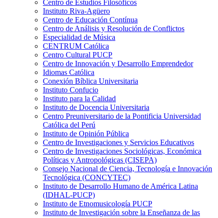
Centro de Estudios Filosóficos
Instituto Riva-Agüero
Centro de Educación Contínua
Centro de Análisis y Resolución de Conflictos
Especialidad de Música
CENTRUM Católica
Centro Cultural PUCP
Centro de Innovación y Desarrollo Emprendedor
Idiomas Católica
Conexión Bíblica Universitaria
Instituto Confucio
Instituto para la Calidad
Instituto de Docencia Universitaria
Centro Preuniversitario de la Pontificia Universidad
Católica del Perú
Instituto de Opinión Pública
Centro de Investigaciones y Servicios Educativos
Centro de Investigaciones Sociológicas, Económica
Políticas y Antropológicas (CISEPA)
Consejo Nacional de Ciencia, Tecnología e Innovación
Tecnológica (CONCYTEC)
Instituto de Desarrollo Humano de América Latina
(IDHAL-PUCP)
Instituto de Etnomusicología PUCP
Instituto de Investigación sobre la Enseñanza de las