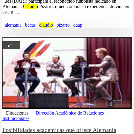
...les (DARI) participará el reconocido futbolista radicado en
Alemania,
Claudio
Pizarro, quien contará su experiencia de vida en
este p......
alemania
becas
claudio
pizarro
daap
57
Direcciones
Dirección Académica de Relaciones
Institucionales
Posibilidades académicas que ofrece Alemania