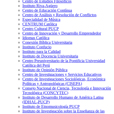
Centro de Estudios Filosóficos
Instituto Riva-Agüero
Centro de Educación Contínua
Centro de Análisis y Resolución de Conflictos
Especialidad de Música
CENTRUM Católica
Centro Cultural PUCP
Centro de Innovación y Desarrollo Emprendedor
Idiomas Católica
Conexión Bíblica Universitaria
Instituto Confucio
Instituto para la Calidad
Instituto de Docencia Universitaria
Centro Preuniversitario de la Pontificia Universidad
Católica del Perú
Instituto de Opinión Pública
Centro de Investigaciones y Servicios Educativos
Centro de Investigaciones Sociológicas, Económica
Políticas y Antropológicas (CISEPA)
Consejo Nacional de Ciencia, Tecnología e Innovación
Tecnológica (CONCYTEC)
Instituto de Desarrollo Humano de América Latina
(IDHAL-PUCP)
Instituto de Etnomusicología PUCP
Instituto de Investigación sobre la Enseñanza de las