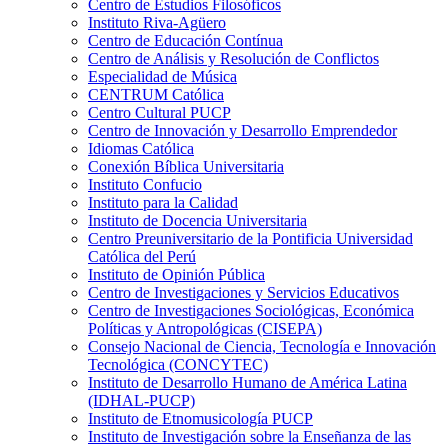
Centro de Estudios Filosóficos
Instituto Riva-Agüero
Centro de Educación Contínua
Centro de Análisis y Resolución de Conflictos
Especialidad de Música
CENTRUM Católica
Centro Cultural PUCP
Centro de Innovación y Desarrollo Emprendedor
Idiomas Católica
Conexión Bíblica Universitaria
Instituto Confucio
Instituto para la Calidad
Instituto de Docencia Universitaria
Centro Preuniversitario de la Pontificia Universidad
Católica del Perú
Instituto de Opinión Pública
Centro de Investigaciones y Servicios Educativos
Centro de Investigaciones Sociológicas, Económica
Políticas y Antropológicas (CISEPA)
Consejo Nacional de Ciencia, Tecnología e Innovación
Tecnológica (CONCYTEC)
Instituto de Desarrollo Humano de América Latina
(IDHAL-PUCP)
Instituto de Etnomusicología PUCP
Instituto de Investigación sobre la Enseñanza de las