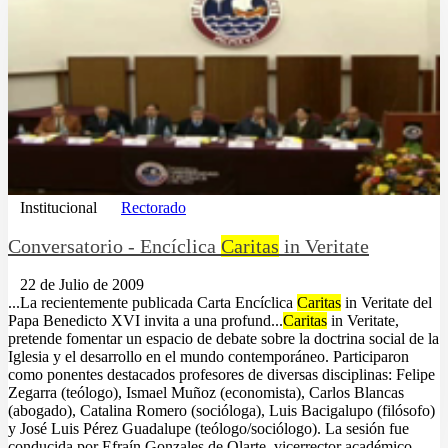
Institucional
Rectorado
Conversatorio - Encíclica
Caritas
in Veritate
22 de Julio de 2009
...La recientemente publicada Carta Encíclica
Caritas
in Veritate del
Papa Benedicto XVI invita a una profund...
Caritas
in Veritate,
pretende fomentar un espacio de debate sobre la doctrina social de la
Iglesia y el desarrollo en el mundo contemporáneo. Participaron
como ponentes destacados profesores de diversas disciplinas: Felipe
Zegarra (teólogo), Ismael Muñoz (economista), Carlos Blancas
(abogado), Catalina Romero (socióloga), Luis Bacigalupo (filósofo)
y José Luis Pérez Guadalupe (teólogo/sociólogo). La sesión fue
conducida por Efraín Gonzales de Olarte, vicerrector académico....