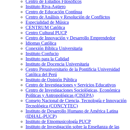
Centro de Estudios Filosóficos
Instituto Riva-Agüero
Centro de Educación Contínua
Centro de Análisis y Resolución de Conflictos
Especialidad de Música
CENTRUM Católica
Centro Cultural PUCP
Centro de Innovación y Desarrollo Emprendedor
Idiomas Católica
Conexión Bíblica Universitaria
Instituto Confucio
Instituto para la Calidad
Instituto de Docencia Universitaria
Centro Preuniversitario de la Pontificia Universidad
Católica del Perú
Instituto de Opinión Pública
Centro de Investigaciones y Servicios Educativos
Centro de Investigaciones Sociológicas, Económica
Políticas y Antropológicas (CISEPA)
Consejo Nacional de Ciencia, Tecnología e Innovación
Tecnológica (CONCYTEC)
Instituto de Desarrollo Humano de América Latina
(IDHAL-PUCP)
Instituto de Etnomusicología PUCP
Instituto de Investigación sobre la Enseñanza de las