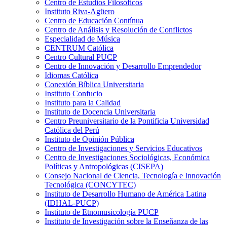
Centro de Estudios Filosóficos
Instituto Riva-Agüero
Centro de Educación Contínua
Centro de Análisis y Resolución de Conflictos
Especialidad de Música
CENTRUM Católica
Centro Cultural PUCP
Centro de Innovación y Desarrollo Emprendedor
Idiomas Católica
Conexión Bíblica Universitaria
Instituto Confucio
Instituto para la Calidad
Instituto de Docencia Universitaria
Centro Preuniversitario de la Pontificia Universidad
Católica del Perú
Instituto de Opinión Pública
Centro de Investigaciones y Servicios Educativos
Centro de Investigaciones Sociológicas, Económica
Políticas y Antropológicas (CISEPA)
Consejo Nacional de Ciencia, Tecnología e Innovación
Tecnológica (CONCYTEC)
Instituto de Desarrollo Humano de América Latina
(IDHAL-PUCP)
Instituto de Etnomusicología PUCP
Instituto de Investigación sobre la Enseñanza de las