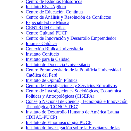
Centro de Estudios Filosóficos
Instituto Riva-Agüero
Centro de Educación Contínua
Centro de Análisis y Resolución de Conflictos
Especialidad de Música
CENTRUM Católica
Centro Cultural PUCP
Centro de Innovación y Desarrollo Emprendedor
Idiomas Católica
Conexión Bíblica Universitaria
Instituto Confucio
Instituto para la Calidad
Instituto de Docencia Universitaria
Centro Preuniversitario de la Pontificia Universidad
Católica del Perú
Instituto de Opinión Pública
Centro de Investigaciones y Servicios Educativos
Centro de Investigaciones Sociológicas, Económica
Políticas y Antropológicas (CISEPA)
Consejo Nacional de Ciencia, Tecnología e Innovación
Tecnológica (CONCYTEC)
Instituto de Desarrollo Humano de América Latina
(IDHAL-PUCP)
Instituto de Etnomusicología PUCP
Instituto de Investigación sobre la Enseñanza de las