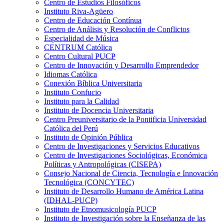
Centro de Estudios Filosóficos
Instituto Riva-Agüero
Centro de Educación Contínua
Centro de Análisis y Resolución de Conflictos
Especialidad de Música
CENTRUM Católica
Centro Cultural PUCP
Centro de Innovación y Desarrollo Emprendedor
Idiomas Católica
Conexión Bíblica Universitaria
Instituto Confucio
Instituto para la Calidad
Instituto de Docencia Universitaria
Centro Preuniversitario de la Pontificia Universidad
Católica del Perú
Instituto de Opinión Pública
Centro de Investigaciones y Servicios Educativos
Centro de Investigaciones Sociológicas, Económica
Políticas y Antropológicas (CISEPA)
Consejo Nacional de Ciencia, Tecnología e Innovación
Tecnológica (CONCYTEC)
Instituto de Desarrollo Humano de América Latina
(IDHAL-PUCP)
Instituto de Etnomusicología PUCP
Instituto de Investigación sobre la Enseñanza de las