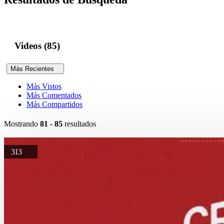
Videos (85)
Más Recientes
Más Vistos
Más Comentados
Más Compartidos
Mostrando
81 - 85
resultados
313