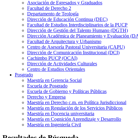
Asociación de Egresados y Graduados
Facultad de Derecho 2
Departamento de Teología
Dirección de Educación Continua (DEC)
Facultad de Estudios Interdisciplinarios de la PUCP
Dirección de Gestión del Talento Humano (DGTH)
Dirección Académica de Planeamiento y Evaluación (D
Facultad de Arquitectura y Urbanismo
Centro de Asesoría Pastoral Universitaria (CAPU)
Dirección de Comunicación Institucional (DCI)
Cachimbo PUCP (OCAI)
Dirección de Actividades Culturales
Centro de Estudios Orientales
Posgrado
Maestría en Gerencia Social
Escuela de Posgrado
Escuela de Gobierno y Políticas Públicas
Derecho y Empresa
Maestría en Derecho c.m. en Política Jurisdiccional
Maestría en Regulación de los Servicios Públicos
Maestría en Docencia universitaria
Maestría en Cognición Aprendizaje y Desarrollo
Maestría en Ingeniería Civil
Resultados de Búsqueda