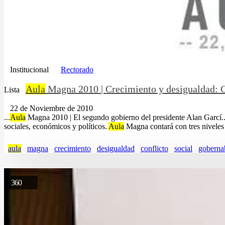
Institucional
Rectorado
Aula
Magna 2010 | Crecimiento y desigualdad: Co
Lista
22 de Noviembre de 2010
...
Aula
Magna 2010 | El segundo gobierno del presidente Alan Garcí..
sociales, económicos y políticos.
Aula
Magna contará con tres niveles d
aula
magna
crecimiento
desigualdad
conflicto
social
goberna
360