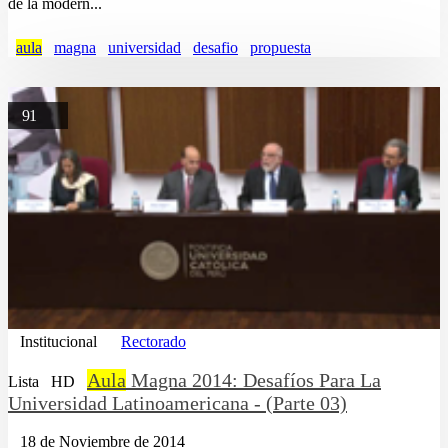
de la modern...
aula
magna
universidad
desafio
propuesta
91
Institucional
Rectorado
Aula
Magna 2014: Desafíos Para La
Lista
HD
Universidad Latinoamericana - (Parte 03)
18 de Noviembre de 2014