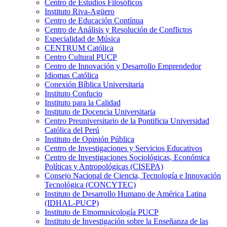
Centro de Estudios Filosóficos
Instituto Riva-Agüero
Centro de Educación Contínua
Centro de Análisis y Resolución de Conflictos
Especialidad de Música
CENTRUM Católica
Centro Cultural PUCP
Centro de Innovación y Desarrollo Emprendedor
Idiomas Católica
Conexión Bíblica Universitaria
Instituto Confucio
Instituto para la Calidad
Instituto de Docencia Universitaria
Centro Preuniversitario de la Pontificia Universidad
Católica del Perú
Instituto de Opinión Pública
Centro de Investigaciones y Servicios Educativos
Centro de Investigaciones Sociológicas, Económica
Políticas y Antropológicas (CISEPA)
Consejo Nacional de Ciencia, Tecnología e Innovación
Tecnológica (CONCYTEC)
Instituto de Desarrollo Humano de América Latina
(IDHAL-PUCP)
Instituto de Etnomusicología PUCP
Instituto de Investigación sobre la Enseñanza de las