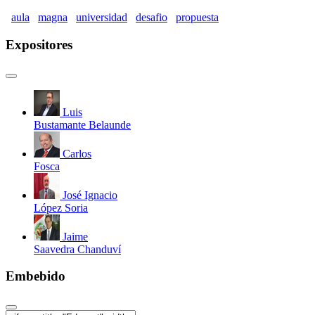
Aula Magna 2014: La Universidad Peruana Frente Al
aula
magna
universidad
desafio
propuesta
Siglo XXI - (Parte 07)
Expositores
Luis
Bustamante Belaunde
Carlos
Fosca
José Ignacio
López Soria
Jaime
Saavedra Chanduví
Embebido