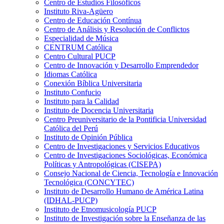
Centro de Estudios Filosóficos
Instituto Riva-Agüero
Centro de Educación Contínua
Centro de Análisis y Resolución de Conflictos
Especialidad de Música
CENTRUM Católica
Centro Cultural PUCP
Centro de Innovación y Desarrollo Emprendedor
Idiomas Católica
Conexión Bíblica Universitaria
Instituto Confucio
Instituto para la Calidad
Instituto de Docencia Universitaria
Centro Preuniversitario de la Pontificia Universidad
Católica del Perú
Instituto de Opinión Pública
Centro de Investigaciones y Servicios Educativos
Centro de Investigaciones Sociológicas, Económica
Políticas y Antropológicas (CISEPA)
Consejo Nacional de Ciencia, Tecnología e Innovación
Tecnológica (CONCYTEC)
Instituto de Desarrollo Humano de América Latina
(IDHAL-PUCP)
Instituto de Etnomusicología PUCP
Instituto de Investigación sobre la Enseñanza de las