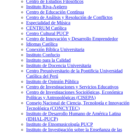
Centro de Estudios Filosóficos
Instituto Riva-Agüero
Centro de Educación Contínua
Centro de Análisis y Resolución de Conflictos
Especialidad de Música
CENTRUM Católica
Centro Cultural PUCP
Centro de Innovación y Desarrollo Emprendedor
Idiomas Católica
Conexión Bíblica Universitaria
Instituto Confucio
Instituto para la Calidad
Instituto de Docencia Universitaria
Centro Preuniversitario de la Pontificia Universidad
Católica del Perú
Instituto de Opinión Pública
Centro de Investigaciones y Servicios Educativos
Centro de Investigaciones Sociológicas, Económica
Políticas y Antropológicas (CISEPA)
Consejo Nacional de Ciencia, Tecnología e Innovación
Tecnológica (CONCYTEC)
Instituto de Desarrollo Humano de América Latina
(IDHAL-PUCP)
Instituto de Etnomusicología PUCP
Instituto de Investigación sobre la Enseñanza de las