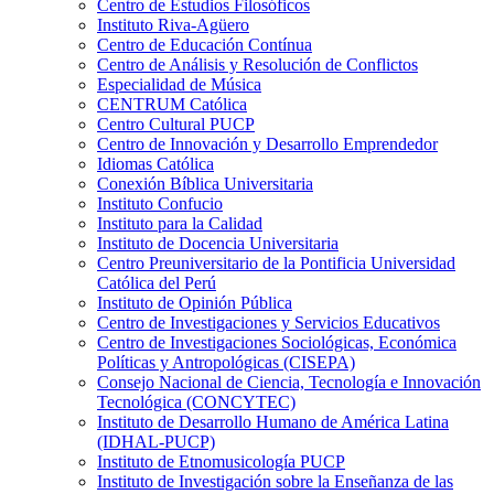
Centro de Estudios Filosóficos
Instituto Riva-Agüero
Centro de Educación Contínua
Centro de Análisis y Resolución de Conflictos
Especialidad de Música
CENTRUM Católica
Centro Cultural PUCP
Centro de Innovación y Desarrollo Emprendedor
Idiomas Católica
Conexión Bíblica Universitaria
Instituto Confucio
Instituto para la Calidad
Instituto de Docencia Universitaria
Centro Preuniversitario de la Pontificia Universidad
Católica del Perú
Instituto de Opinión Pública
Centro de Investigaciones y Servicios Educativos
Centro de Investigaciones Sociológicas, Económica
Políticas y Antropológicas (CISEPA)
Consejo Nacional de Ciencia, Tecnología e Innovación
Tecnológica (CONCYTEC)
Instituto de Desarrollo Humano de América Latina
(IDHAL-PUCP)
Instituto de Etnomusicología PUCP
Instituto de Investigación sobre la Enseñanza de las