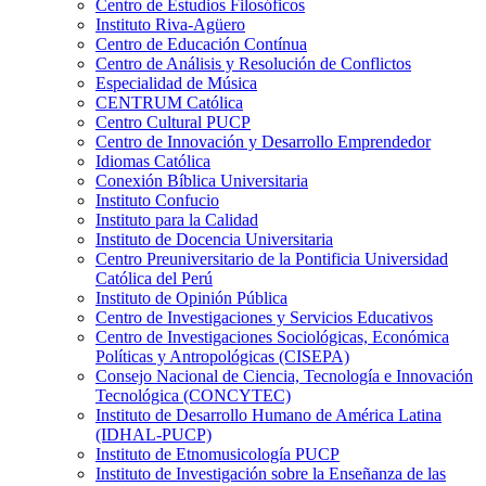
Centro de Estudios Filosóficos
Instituto Riva-Agüero
Centro de Educación Contínua
Centro de Análisis y Resolución de Conflictos
Especialidad de Música
CENTRUM Católica
Centro Cultural PUCP
Centro de Innovación y Desarrollo Emprendedor
Idiomas Católica
Conexión Bíblica Universitaria
Instituto Confucio
Instituto para la Calidad
Instituto de Docencia Universitaria
Centro Preuniversitario de la Pontificia Universidad
Católica del Perú
Instituto de Opinión Pública
Centro de Investigaciones y Servicios Educativos
Centro de Investigaciones Sociológicas, Económica
Políticas y Antropológicas (CISEPA)
Consejo Nacional de Ciencia, Tecnología e Innovación
Tecnológica (CONCYTEC)
Instituto de Desarrollo Humano de América Latina
(IDHAL-PUCP)
Instituto de Etnomusicología PUCP
Instituto de Investigación sobre la Enseñanza de las