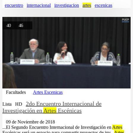
encuentro
internacional
investigacion
artes
escenicas
40
46
Facultades
Artes Escenicas
2do Encuentro Internacional de
Lista
HD
Investigación en
Artes
Escénicas
09 de Noviembre de 2018
...El Segundo Encuentro Internacional de Investigación en
Artes
Escénicas será un espacio para compartir proyectos de inv...
Artes