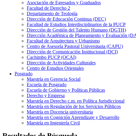
Asociación de Egresados y Graduados
Facultad de Derecho 2
Departamento de Teología
Dirección de Educación Continua (DEC)
Facultad de Estudios Interdisciplinarios de la PUCP
Dirección de Gestión del Talento Humano (DGTH)
Dirección Académica de Planeamiento y Evaluación (D
Facultad de Arquitectura y Urbanismo
Centro de Asesoría Pastoral Universitaria (CAPU)
Dirección de Comunicación Institucional (DCI)
Cachimbo PUCP (OCAI)
Dirección de Actividades Culturales
Centro de Estudios Orientales
Posgrado
Maestría en Gerencia Social
Escuela de Posgrado
Escuela de Gobierno y Políticas Públicas
Derecho y Empresa
Maestría en Derecho c.m. en Política Jurisdiccional
Maestría en Regulación de los Servicios Públicos
Maestría en Docencia universitaria
Maestría en Cognición Aprendizaje y Desarrollo
Maestría en Ingeniería Civil
Resultados de Búsqueda