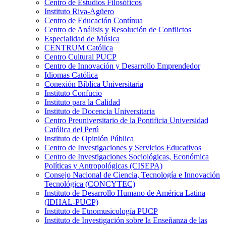
Centro de Estudios Filosóficos
Instituto Riva-Agüero
Centro de Educación Contínua
Centro de Análisis y Resolución de Conflictos
Especialidad de Música
CENTRUM Católica
Centro Cultural PUCP
Centro de Innovación y Desarrollo Emprendedor
Idiomas Católica
Conexión Bíblica Universitaria
Instituto Confucio
Instituto para la Calidad
Instituto de Docencia Universitaria
Centro Preuniversitario de la Pontificia Universidad
Católica del Perú
Instituto de Opinión Pública
Centro de Investigaciones y Servicios Educativos
Centro de Investigaciones Sociológicas, Económica
Políticas y Antropológicas (CISEPA)
Consejo Nacional de Ciencia, Tecnología e Innovación
Tecnológica (CONCYTEC)
Instituto de Desarrollo Humano de América Latina
(IDHAL-PUCP)
Instituto de Etnomusicología PUCP
Instituto de Investigación sobre la Enseñanza de las