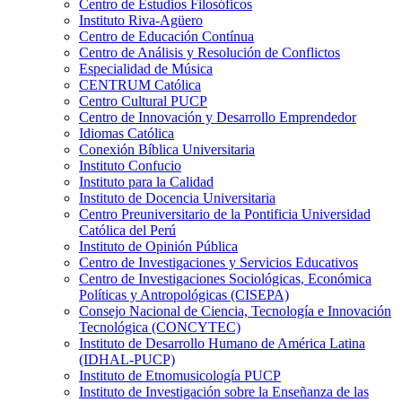
Centro de Estudios Filosóficos
Instituto Riva-Agüero
Centro de Educación Contínua
Centro de Análisis y Resolución de Conflictos
Especialidad de Música
CENTRUM Católica
Centro Cultural PUCP
Centro de Innovación y Desarrollo Emprendedor
Idiomas Católica
Conexión Bíblica Universitaria
Instituto Confucio
Instituto para la Calidad
Instituto de Docencia Universitaria
Centro Preuniversitario de la Pontificia Universidad
Católica del Perú
Instituto de Opinión Pública
Centro de Investigaciones y Servicios Educativos
Centro de Investigaciones Sociológicas, Económica
Políticas y Antropológicas (CISEPA)
Consejo Nacional de Ciencia, Tecnología e Innovación
Tecnológica (CONCYTEC)
Instituto de Desarrollo Humano de América Latina
(IDHAL-PUCP)
Instituto de Etnomusicología PUCP
Instituto de Investigación sobre la Enseñanza de las