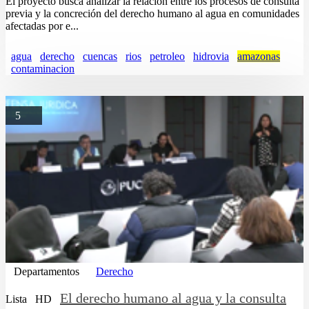
El proyecto busca analizar la relación entre los procesos de consulta
previa y la concreción del derecho humano al agua en comunidades
afectadas por e...
agua
derecho
cuencas
rios
petroleo
hidrovia
amazonas
contaminacion
5
Departamentos
Derecho
El derecho humano al agua y la consulta
Lista
HD