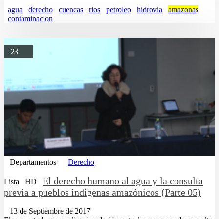
agua
derecho
cuencas
rios
petroleo
hidrovia
amazonas
contaminacion
23
Departamentos
Derecho
El derecho humano al agua y la consulta
Lista
HD
previa a pueblos indígenas amazónicos (Parte 05)
13 de Septiembre de 2017