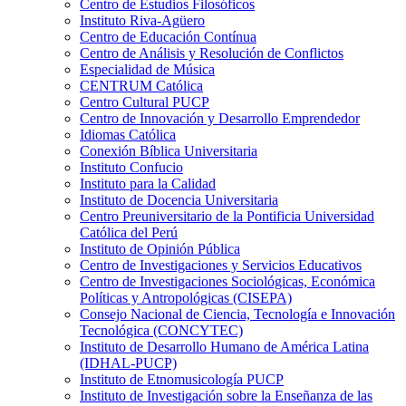
Centro de Estudios Filosóficos
Instituto Riva-Agüero
Centro de Educación Contínua
Centro de Análisis y Resolución de Conflictos
Especialidad de Música
CENTRUM Católica
Centro Cultural PUCP
Centro de Innovación y Desarrollo Emprendedor
Idiomas Católica
Conexión Bíblica Universitaria
Instituto Confucio
Instituto para la Calidad
Instituto de Docencia Universitaria
Centro Preuniversitario de la Pontificia Universidad
Católica del Perú
Instituto de Opinión Pública
Centro de Investigaciones y Servicios Educativos
Centro de Investigaciones Sociológicas, Económica
Políticas y Antropológicas (CISEPA)
Consejo Nacional de Ciencia, Tecnología e Innovación
Tecnológica (CONCYTEC)
Instituto de Desarrollo Humano de América Latina
(IDHAL-PUCP)
Instituto de Etnomusicología PUCP
Instituto de Investigación sobre la Enseñanza de las