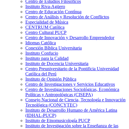
Centro de Estudios Filosóficos
Instituto Riva-Agüero
Centro de Educación Contínua
Centro de Análisis y Resolución de Conflictos
Especialidad de Música
CENTRUM Católica
Centro Cultural PUCP
Centro de Innovación y Desarrollo Emprendedor
Idiomas Católica
Conexión Bíblica Universitaria
Instituto Confucio
Instituto para la Calidad
Instituto de Docencia Universitaria
Centro Preuniversitario de la Pontificia Universidad
Católica del Perú
Instituto de Opinión Pública
Centro de Investigaciones y Servicios Educativos
Centro de Investigaciones Sociológicas, Económica
Políticas y Antropológicas (CISEPA)
Consejo Nacional de Ciencia, Tecnología e Innovación
Tecnológica (CONCYTEC)
Instituto de Desarrollo Humano de América Latina
(IDHAL-PUCP)
Instituto de Etnomusicología PUCP
Instituto de Investigación sobre la Enseñanza de las