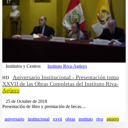
17
Institutos y Centros
Instituto Riva-Agüero
Aniversario Institucional - Presentación tomo
HD
XXVII de las Obras Completas del Instituto Riva-
Agüero
25 de Octubre de 2018
Presentación de libro y premiación de becas....
aniversario
institucional
xxvii
obras
instituto
riva
aguero