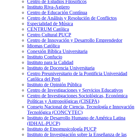
Centro de Estudios Filosóficos
Instituto Riva-Agüero
Centro de Educación Contínua
Centro de Análisis y Resolución de Conflictos
Especialidad de Música
CENTRUM Católica
Centro Cultural PUCP
Centro de Innovación y Desarrollo Emprendedor
Idiomas Católica
Conexión Bíblica Universitaria
Instituto Confucio
Instituto para la Calidad
Instituto de Docencia Universitaria
Centro Preuniversitario de la Pontificia Universidad
Católica del Perú
Instituto de Opinión Pública
Centro de Investigaciones y Servicios Educativos
Centro de Investigaciones Sociológicas, Económica
Políticas y Antropológicas (CISEPA)
Consejo Nacional de Ciencia, Tecnología e Innovación
Tecnológica (CONCYTEC)
Instituto de Desarrollo Humano de América Latina
(IDHAL-PUCP)
Instituto de Etnomusicología PUCP
Instituto de Investigación sobre la Enseñanza de las