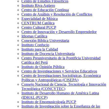
Centro de Estudios Filosóficos
Instituto Riva-Agüero
Centro de Educación Contínua
Centro de Análisis y Resolución de Conflictos
Especialidad de Música
CENTRUM Católica
Centro Cultural PUCP
Centro de Innovación y Desarrollo Emprendedor
Idiomas Católica
Conexión Bíblica Universitaria
Instituto Confucio
Instituto para la Calidad
Instituto de Docencia Universitaria
Centro Preuniversitario de la Pontificia Universidad
Católica del Perú
Instituto de Opinión Pública
Centro de Investigaciones y Servicios Educativos
Centro de Investigaciones Sociológicas, Económica
Políticas y Antropológicas (CISEPA)
Consejo Nacional de Ciencia, Tecnología e Innovación
Tecnológica (CONCYTEC)
Instituto de Desarrollo Humano de América Latina
(IDHAL-PUCP)
Instituto de Etnomusicología PUCP
Instituto de Investigación sobre la Enseñanza de las