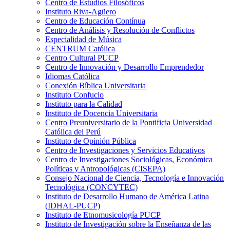
Centro de Estudios Filosóficos
Instituto Riva-Agüero
Centro de Educación Contínua
Centro de Análisis y Resolución de Conflictos
Especialidad de Música
CENTRUM Católica
Centro Cultural PUCP
Centro de Innovación y Desarrollo Emprendedor
Idiomas Católica
Conexión Bíblica Universitaria
Instituto Confucio
Instituto para la Calidad
Instituto de Docencia Universitaria
Centro Preuniversitario de la Pontificia Universidad
Católica del Perú
Instituto de Opinión Pública
Centro de Investigaciones y Servicios Educativos
Centro de Investigaciones Sociológicas, Económica
Políticas y Antropológicas (CISEPA)
Consejo Nacional de Ciencia, Tecnología e Innovación
Tecnológica (CONCYTEC)
Instituto de Desarrollo Humano de América Latina
(IDHAL-PUCP)
Instituto de Etnomusicología PUCP
Instituto de Investigación sobre la Enseñanza de las