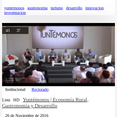
yuntemonos
gastronomia
turismo
desarrollo
innovacion
investigacion
43
37
Institucional
Rectorado
Yuntémonos | Economía Rural,
Lista
HD
Gastronomía y Desarrollo
26 de Noviembre de 2016