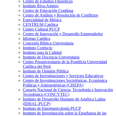
Centro de Estudios Filosóficos
Instituto Riva-Agüero
Centro de Educación Contínua
Centro de Análisis y Resolución de Conflictos
Especialidad de Música
CENTRUM Católica
Centro Cultural PUCP
Centro de Innovación y Desarrollo Emprendedor
Idiomas Católica
Conexión Bíblica Universitaria
Instituto Confucio
Instituto para la Calidad
Instituto de Docencia Universitaria
Centro Preuniversitario de la Pontificia Universidad
Católica del Perú
Instituto de Opinión Pública
Centro de Investigaciones y Servicios Educativos
Centro de Investigaciones Sociológicas, Económica
Políticas y Antropológicas (CISEPA)
Consejo Nacional de Ciencia, Tecnología e Innovación
Tecnológica (CONCYTEC)
Instituto de Desarrollo Humano de América Latina
(IDHAL-PUCP)
Instituto de Etnomusicología PUCP
Instituto de Investigación sobre la Enseñanza de las