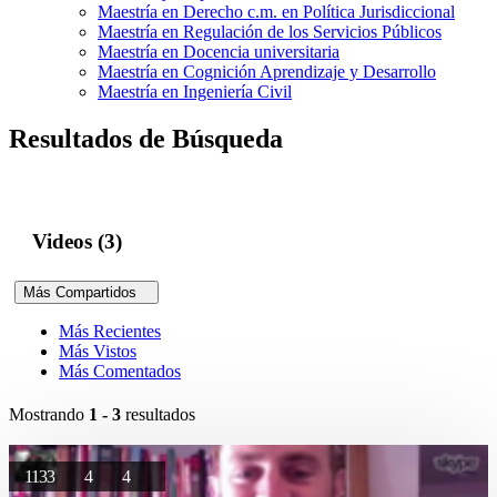
Maestría en Derecho c.m. en Política Jurisdiccional
Maestría en Regulación de los Servicios Públicos
Maestría en Docencia universitaria
Maestría en Cognición Aprendizaje y Desarrollo
Maestría en Ingeniería Civil
Resultados de Búsqueda
Videos (3)
Más Compartidos
Más Recientes
Más Vistos
Más Comentados
Mostrando
1 - 3
resultados
1133
4
4