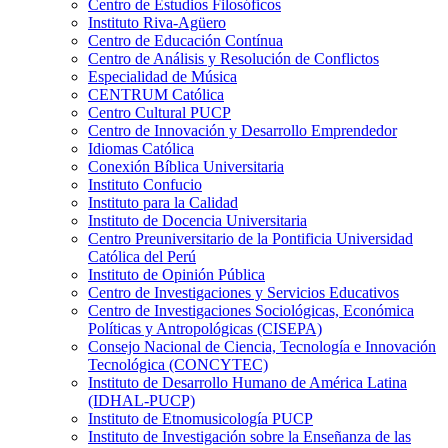
Centro de Estudios Filosóficos
Instituto Riva-Agüero
Centro de Educación Contínua
Centro de Análisis y Resolución de Conflictos
Especialidad de Música
CENTRUM Católica
Centro Cultural PUCP
Centro de Innovación y Desarrollo Emprendedor
Idiomas Católica
Conexión Bíblica Universitaria
Instituto Confucio
Instituto para la Calidad
Instituto de Docencia Universitaria
Centro Preuniversitario de la Pontificia Universidad
Católica del Perú
Instituto de Opinión Pública
Centro de Investigaciones y Servicios Educativos
Centro de Investigaciones Sociológicas, Económica
Políticas y Antropológicas (CISEPA)
Consejo Nacional de Ciencia, Tecnología e Innovación
Tecnológica (CONCYTEC)
Instituto de Desarrollo Humano de América Latina
(IDHAL-PUCP)
Instituto de Etnomusicología PUCP
Instituto de Investigación sobre la Enseñanza de las