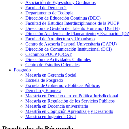
Asociación de Egresados y Graduados
Facultad de Derecho 2
Departamento de Teología
Dirección de Educación Continua (DEC)
Facultad de Estudios Interdisciplinarios de la PUCP
Dirección de Gestión del Talento Humano (DGTH)
Dirección Académica de Planeamiento y Evaluación (D
Facultad de Arquitectura y Urbanismo
Centro de Asesoría Pastoral Universitaria (CAPU)
Dirección de Comunicación Institucional (DCI)
Cachimbo PUCP (OCAI)
Dirección de Actividades Culturales
Centro de Estudios Orientales
Posgrado
Maestría en Gerencia Social
Escuela de Posgrado
Escuela de Gobierno y Políticas Públicas
Derecho y Empresa
Maestría en Derecho c.m. en Política Jurisdiccional
Maestría en Regulación de los Servicios Públicos
Maestría en Docencia universitaria
Maestría en Cognición Aprendizaje y Desarrollo
Maestría en Ingeniería Civil
Resultados de Búsqueda