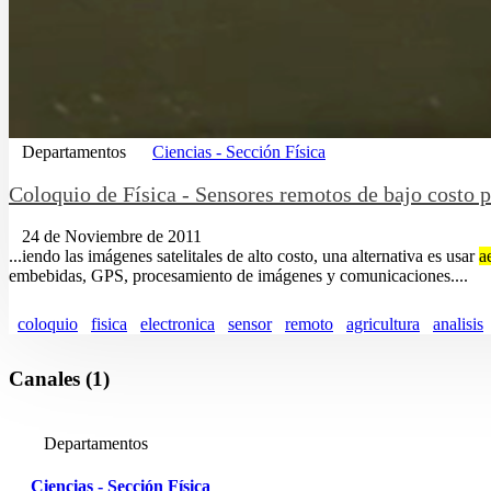
Departamentos
Ciencias - Sección Física
Coloquio de Física - Sensores remotos de bajo costo p
24 de Noviembre de 2011
...iendo las imágenes satelitales de alto costo, una alternativa es usar
a
embebidas, GPS, procesamiento de imágenes y comunicaciones....
coloquio
fisica
electronica
sensor
remoto
agricultura
analisis
Canales (1)
Departamentos
Ciencias - Sección Física