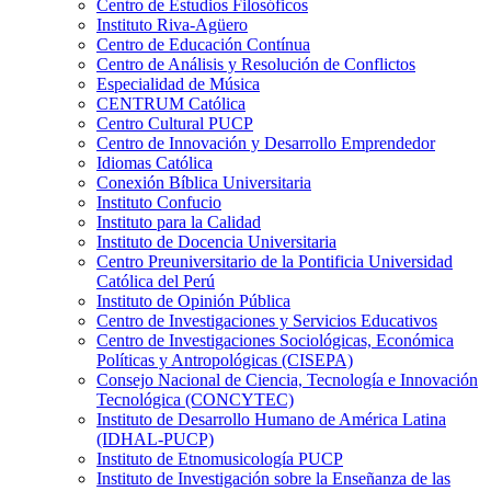
Centro de Estudios Filosóficos
Instituto Riva-Agüero
Centro de Educación Contínua
Centro de Análisis y Resolución de Conflictos
Especialidad de Música
CENTRUM Católica
Centro Cultural PUCP
Centro de Innovación y Desarrollo Emprendedor
Idiomas Católica
Conexión Bíblica Universitaria
Instituto Confucio
Instituto para la Calidad
Instituto de Docencia Universitaria
Centro Preuniversitario de la Pontificia Universidad
Católica del Perú
Instituto de Opinión Pública
Centro de Investigaciones y Servicios Educativos
Centro de Investigaciones Sociológicas, Económica
Políticas y Antropológicas (CISEPA)
Consejo Nacional de Ciencia, Tecnología e Innovación
Tecnológica (CONCYTEC)
Instituto de Desarrollo Humano de América Latina
(IDHAL-PUCP)
Instituto de Etnomusicología PUCP
Instituto de Investigación sobre la Enseñanza de las