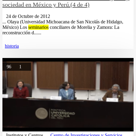
sociedad en México y Perú.(4 de 4)
24 de Octubre de 2012
... Olaya (Universidad Michoacana de San Nicolás de Hidalgo,
México) Los
seminarios
conciliares de Morelia y Zamora: La
reconstrucción d......
historia
96
1
Institutos y Centros
Centro de Investigaciones y Servicios