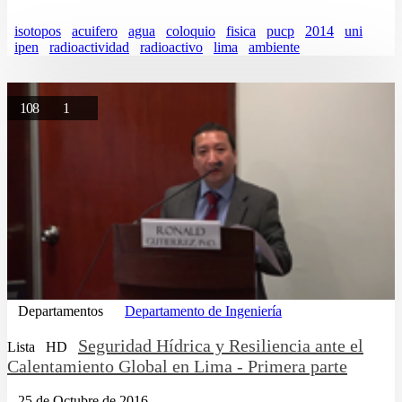
isotopos
acuifero
agua
coloquio
fisica
pucp
2014
uni
ipen
radioactividad
radioactivo
lima
ambiente
108
1
Departamentos
Departamento de Ingeniería
Seguridad Hídrica y Resiliencia ante el
Lista
HD
Calentamiento Global en Lima - Primera parte
25 de Octubre de 2016