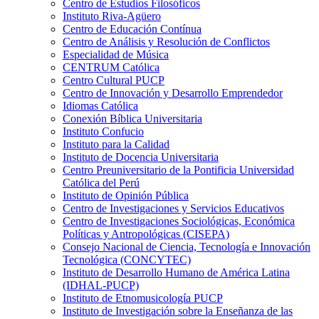
Centro de Estudios Filosóficos
Instituto Riva-Agüero
Centro de Educación Contínua
Centro de Análisis y Resolución de Conflictos
Especialidad de Música
CENTRUM Católica
Centro Cultural PUCP
Centro de Innovación y Desarrollo Emprendedor
Idiomas Católica
Conexión Bíblica Universitaria
Instituto Confucio
Instituto para la Calidad
Instituto de Docencia Universitaria
Centro Preuniversitario de la Pontificia Universidad
Católica del Perú
Instituto de Opinión Pública
Centro de Investigaciones y Servicios Educativos
Centro de Investigaciones Sociológicas, Económica
Políticas y Antropológicas (CISEPA)
Consejo Nacional de Ciencia, Tecnología e Innovación
Tecnológica (CONCYTEC)
Instituto de Desarrollo Humano de América Latina
(IDHAL-PUCP)
Instituto de Etnomusicología PUCP
Instituto de Investigación sobre la Enseñanza de las