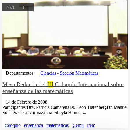
4071
1
Departamentos
Ciencias - Sección Matemáticas
Mesa Redonda del
III
Coloquio Internacional sobre
enseñanza de las matemáticas
14 de Febrero de 2008
Participantes:Dra. Patricia CamarenaDr. Leon TratenbergDr. Manuel
SolísDr. César carrnazaDra. Sheyla Blumen...
coloquio
enseñanza
matematicas
giemu
irem