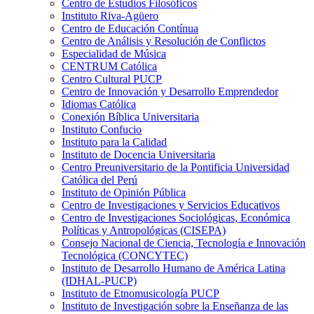
Centro de Estudios Filosóficos
Instituto Riva-Agüero
Centro de Educación Contínua
Centro de Análisis y Resolución de Conflictos
Especialidad de Música
CENTRUM Católica
Centro Cultural PUCP
Centro de Innovación y Desarrollo Emprendedor
Idiomas Católica
Conexión Bíblica Universitaria
Instituto Confucio
Instituto para la Calidad
Instituto de Docencia Universitaria
Centro Preuniversitario de la Pontificia Universidad
Católica del Perú
Instituto de Opinión Pública
Centro de Investigaciones y Servicios Educativos
Centro de Investigaciones Sociológicas, Económica
Políticas y Antropológicas (CISEPA)
Consejo Nacional de Ciencia, Tecnología e Innovación
Tecnológica (CONCYTEC)
Instituto de Desarrollo Humano de América Latina
(IDHAL-PUCP)
Instituto de Etnomusicología PUCP
Instituto de Investigación sobre la Enseñanza de las