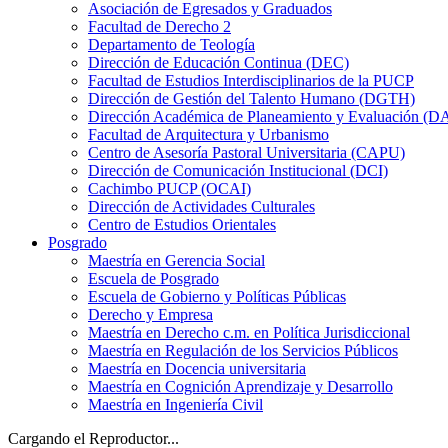
Asociación de Egresados y Graduados
Facultad de Derecho 2
Departamento de Teología
Dirección de Educación Continua (DEC)
Facultad de Estudios Interdisciplinarios de la PUCP
Dirección de Gestión del Talento Humano (DGTH)
Dirección Académica de Planeamiento y Evaluación (D
Facultad de Arquitectura y Urbanismo
Centro de Asesoría Pastoral Universitaria (CAPU)
Dirección de Comunicación Institucional (DCI)
Cachimbo PUCP (OCAI)
Dirección de Actividades Culturales
Centro de Estudios Orientales
Posgrado
Maestría en Gerencia Social
Escuela de Posgrado
Escuela de Gobierno y Políticas Públicas
Derecho y Empresa
Maestría en Derecho c.m. en Política Jurisdiccional
Maestría en Regulación de los Servicios Públicos
Maestría en Docencia universitaria
Maestría en Cognición Aprendizaje y Desarrollo
Maestría en Ingeniería Civil
Cargando el Reproductor...