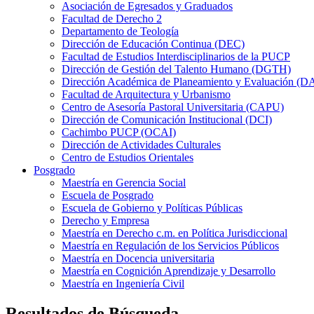
Asociación de Egresados y Graduados
Facultad de Derecho 2
Departamento de Teología
Dirección de Educación Continua (DEC)
Facultad de Estudios Interdisciplinarios de la PUCP
Dirección de Gestión del Talento Humano (DGTH)
Dirección Académica de Planeamiento y Evaluación (D
Facultad de Arquitectura y Urbanismo
Centro de Asesoría Pastoral Universitaria (CAPU)
Dirección de Comunicación Institucional (DCI)
Cachimbo PUCP (OCAI)
Dirección de Actividades Culturales
Centro de Estudios Orientales
Posgrado
Maestría en Gerencia Social
Escuela de Posgrado
Escuela de Gobierno y Políticas Públicas
Derecho y Empresa
Maestría en Derecho c.m. en Política Jurisdiccional
Maestría en Regulación de los Servicios Públicos
Maestría en Docencia universitaria
Maestría en Cognición Aprendizaje y Desarrollo
Maestría en Ingeniería Civil
Resultados de Búsqueda