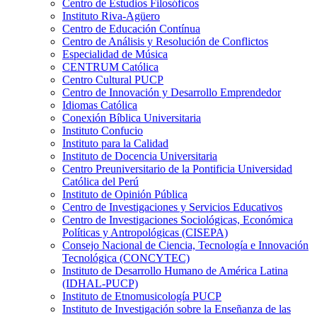
Centro de Estudios Filosóficos
Instituto Riva-Agüero
Centro de Educación Contínua
Centro de Análisis y Resolución de Conflictos
Especialidad de Música
CENTRUM Católica
Centro Cultural PUCP
Centro de Innovación y Desarrollo Emprendedor
Idiomas Católica
Conexión Bíblica Universitaria
Instituto Confucio
Instituto para la Calidad
Instituto de Docencia Universitaria
Centro Preuniversitario de la Pontificia Universidad
Católica del Perú
Instituto de Opinión Pública
Centro de Investigaciones y Servicios Educativos
Centro de Investigaciones Sociológicas, Económica
Políticas y Antropológicas (CISEPA)
Consejo Nacional de Ciencia, Tecnología e Innovación
Tecnológica (CONCYTEC)
Instituto de Desarrollo Humano de América Latina
(IDHAL-PUCP)
Instituto de Etnomusicología PUCP
Instituto de Investigación sobre la Enseñanza de las