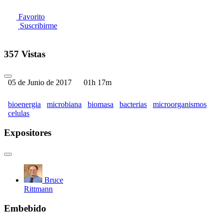
Favorito
Suscribirme
357 Vistas
05 de Junio de 2017
01h 17m
bioenergia
microbiana
biomasa
bacterias
microorganismos
celulas
Expositores
Bruce
Rittmann
Embebido