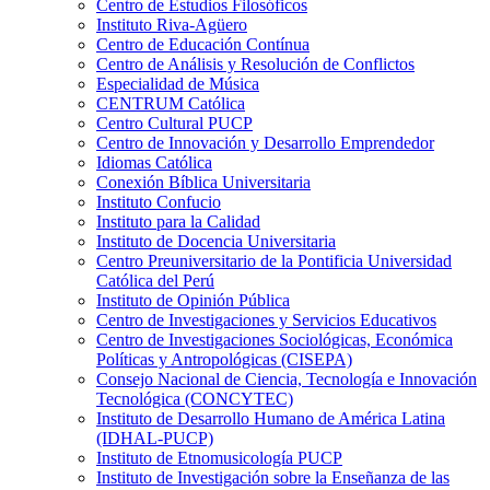
Centro de Estudios Filosóficos
Instituto Riva-Agüero
Centro de Educación Contínua
Centro de Análisis y Resolución de Conflictos
Especialidad de Música
CENTRUM Católica
Centro Cultural PUCP
Centro de Innovación y Desarrollo Emprendedor
Idiomas Católica
Conexión Bíblica Universitaria
Instituto Confucio
Instituto para la Calidad
Instituto de Docencia Universitaria
Centro Preuniversitario de la Pontificia Universidad
Católica del Perú
Instituto de Opinión Pública
Centro de Investigaciones y Servicios Educativos
Centro de Investigaciones Sociológicas, Económica
Políticas y Antropológicas (CISEPA)
Consejo Nacional de Ciencia, Tecnología e Innovación
Tecnológica (CONCYTEC)
Instituto de Desarrollo Humano de América Latina
(IDHAL-PUCP)
Instituto de Etnomusicología PUCP
Instituto de Investigación sobre la Enseñanza de las