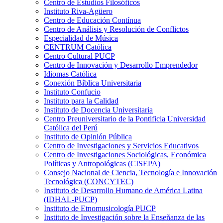
Centro de Estudios Filosóficos
Instituto Riva-Agüero
Centro de Educación Contínua
Centro de Análisis y Resolución de Conflictos
Especialidad de Música
CENTRUM Católica
Centro Cultural PUCP
Centro de Innovación y Desarrollo Emprendedor
Idiomas Católica
Conexión Bíblica Universitaria
Instituto Confucio
Instituto para la Calidad
Instituto de Docencia Universitaria
Centro Preuniversitario de la Pontificia Universidad
Católica del Perú
Instituto de Opinión Pública
Centro de Investigaciones y Servicios Educativos
Centro de Investigaciones Sociológicas, Económica
Políticas y Antropológicas (CISEPA)
Consejo Nacional de Ciencia, Tecnología e Innovación
Tecnológica (CONCYTEC)
Instituto de Desarrollo Humano de América Latina
(IDHAL-PUCP)
Instituto de Etnomusicología PUCP
Instituto de Investigación sobre la Enseñanza de las