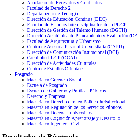
Asociación de Egresados y Graduados
Facultad de Derecho 2
Departamento de Teología
Dirección de Educación Continua (DEC)
Facultad de Estudios Interdisciplinarios de la PUCP
Dirección de Gestión del Talento Humano (DGTH)
Dirección Académica de Planeamiento y Evaluación (D
Facultad de Arquitectura y Urbanismo
Centro de Asesoría Pastoral Universitaria (CAPU)
Dirección de Comunicación Institucional (DCI)
Cachimbo PUCP (OCAI)
Dirección de Actividades Culturales
Centro de Estudios Orientales
Posgrado
Maestría en Gerencia Social
Escuela de Posgrado
Escuela de Gobierno y Políticas Públicas
Derecho y Empresa
Maestría en Derecho c.m. en Política Jurisdiccional
Maestría en Regulación de los Servicios Públicos
Maestría en Docencia universitaria
Maestría en Cognición Aprendizaje y Desarrollo
Maestría en Ingeniería Civil
Resultados de Búsqueda