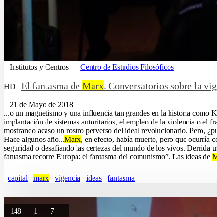
Institutos y Centros
Centro de Estudios Filosóficos
El fantasma de
Marx
. Conversatorios sobre la vig
HD
21 de Mayo de 2018
...o un magnetismo y una influencia tan grandes en la historia como 
implantación de sistemas autoritarios, el empleo de la violencia o el 
mostrando acaso un rostro perverso del ideal revolucionario. Pero, ¿
Hace algunos año...
Marx
, en efecto, había muerto, pero que ocurría 
seguridad o desafiando las certezas del mundo de los vivos. Derrida u
fantasma recorre Europa: el fantasma del comunismo”. Las ideas de
M
capital
marx
vigencia
ideas
fantasma
148
1
7