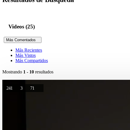
Videos (25)
Más Comentados
Más Recientes
Más Vistos
Más Compartidos
Mostrando
1 - 10
resultados
241
3
71