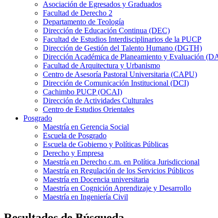
Asociación de Egresados y Graduados
Facultad de Derecho 2
Departamento de Teología
Dirección de Educación Continua (DEC)
Facultad de Estudios Interdisciplinarios de la PUCP
Dirección de Gestión del Talento Humano (DGTH)
Dirección Académica de Planeamiento y Evaluación (D
Facultad de Arquitectura y Urbanismo
Centro de Asesoría Pastoral Universitaria (CAPU)
Dirección de Comunicación Institucional (DCI)
Cachimbo PUCP (OCAI)
Dirección de Actividades Culturales
Centro de Estudios Orientales
Posgrado
Maestría en Gerencia Social
Escuela de Posgrado
Escuela de Gobierno y Políticas Públicas
Derecho y Empresa
Maestría en Derecho c.m. en Política Jurisdiccional
Maestría en Regulación de los Servicios Públicos
Maestría en Docencia universitaria
Maestría en Cognición Aprendizaje y Desarrollo
Maestría en Ingeniería Civil
Resultados de Búsqueda