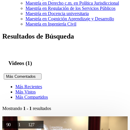
Maestría en Derecho c.m. en Política Jurisdiccional
Maestría en Regulación de los Servicios Públicos
Maestría en Docencia universitaria
Maestría en Cognición Aprendizaje y Desarrollo
Maestría en Ingeniería Civil
Resultados de Búsqueda
Videos (1)
Más Comentados
Más Recientes
Más Vistos
Más Compartidos
Mostrando
1 - 1
resultados
90
1
127