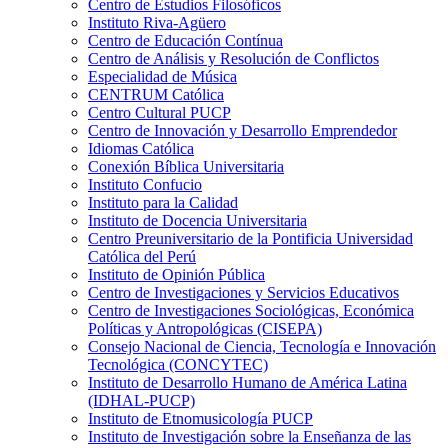
Centro de Estudios Filosóficos
Instituto Riva-Agüero
Centro de Educación Contínua
Centro de Análisis y Resolución de Conflictos
Especialidad de Música
CENTRUM Católica
Centro Cultural PUCP
Centro de Innovación y Desarrollo Emprendedor
Idiomas Católica
Conexión Bíblica Universitaria
Instituto Confucio
Instituto para la Calidad
Instituto de Docencia Universitaria
Centro Preuniversitario de la Pontificia Universidad
Católica del Perú
Instituto de Opinión Pública
Centro de Investigaciones y Servicios Educativos
Centro de Investigaciones Sociológicas, Económica
Políticas y Antropológicas (CISEPA)
Consejo Nacional de Ciencia, Tecnología e Innovación
Tecnológica (CONCYTEC)
Instituto de Desarrollo Humano de América Latina
(IDHAL-PUCP)
Instituto de Etnomusicología PUCP
Instituto de Investigación sobre la Enseñanza de las