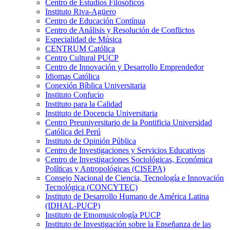
Centro de Estudios Filosóficos
Instituto Riva-Agüero
Centro de Educación Contínua
Centro de Análisis y Resolución de Conflictos
Especialidad de Música
CENTRUM Católica
Centro Cultural PUCP
Centro de Innovación y Desarrollo Emprendedor
Idiomas Católica
Conexión Bíblica Universitaria
Instituto Confucio
Instituto para la Calidad
Instituto de Docencia Universitaria
Centro Preuniversitario de la Pontificia Universidad
Católica del Perú
Instituto de Opinión Pública
Centro de Investigaciones y Servicios Educativos
Centro de Investigaciones Sociológicas, Económica
Políticas y Antropológicas (CISEPA)
Consejo Nacional de Ciencia, Tecnología e Innovación
Tecnológica (CONCYTEC)
Instituto de Desarrollo Humano de América Latina
(IDHAL-PUCP)
Instituto de Etnomusicología PUCP
Instituto de Investigación sobre la Enseñanza de las