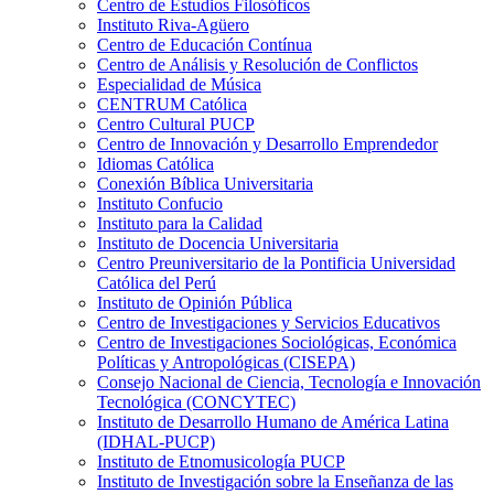
Centro de Estudios Filosóficos
Instituto Riva-Agüero
Centro de Educación Contínua
Centro de Análisis y Resolución de Conflictos
Especialidad de Música
CENTRUM Católica
Centro Cultural PUCP
Centro de Innovación y Desarrollo Emprendedor
Idiomas Católica
Conexión Bíblica Universitaria
Instituto Confucio
Instituto para la Calidad
Instituto de Docencia Universitaria
Centro Preuniversitario de la Pontificia Universidad
Católica del Perú
Instituto de Opinión Pública
Centro de Investigaciones y Servicios Educativos
Centro de Investigaciones Sociológicas, Económica
Políticas y Antropológicas (CISEPA)
Consejo Nacional de Ciencia, Tecnología e Innovación
Tecnológica (CONCYTEC)
Instituto de Desarrollo Humano de América Latina
(IDHAL-PUCP)
Instituto de Etnomusicología PUCP
Instituto de Investigación sobre la Enseñanza de las