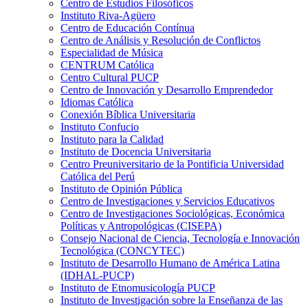
Centro de Estudios Filosóficos
Instituto Riva-Agüero
Centro de Educación Contínua
Centro de Análisis y Resolución de Conflictos
Especialidad de Música
CENTRUM Católica
Centro Cultural PUCP
Centro de Innovación y Desarrollo Emprendedor
Idiomas Católica
Conexión Bíblica Universitaria
Instituto Confucio
Instituto para la Calidad
Instituto de Docencia Universitaria
Centro Preuniversitario de la Pontificia Universidad
Católica del Perú
Instituto de Opinión Pública
Centro de Investigaciones y Servicios Educativos
Centro de Investigaciones Sociológicas, Económica
Políticas y Antropológicas (CISEPA)
Consejo Nacional de Ciencia, Tecnología e Innovación
Tecnológica (CONCYTEC)
Instituto de Desarrollo Humano de América Latina
(IDHAL-PUCP)
Instituto de Etnomusicología PUCP
Instituto de Investigación sobre la Enseñanza de las