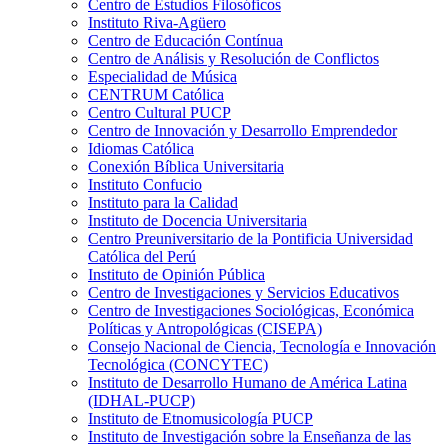
Centro de Estudios Filosóficos
Instituto Riva-Agüero
Centro de Educación Contínua
Centro de Análisis y Resolución de Conflictos
Especialidad de Música
CENTRUM Católica
Centro Cultural PUCP
Centro de Innovación y Desarrollo Emprendedor
Idiomas Católica
Conexión Bíblica Universitaria
Instituto Confucio
Instituto para la Calidad
Instituto de Docencia Universitaria
Centro Preuniversitario de la Pontificia Universidad
Católica del Perú
Instituto de Opinión Pública
Centro de Investigaciones y Servicios Educativos
Centro de Investigaciones Sociológicas, Económica
Políticas y Antropológicas (CISEPA)
Consejo Nacional de Ciencia, Tecnología e Innovación
Tecnológica (CONCYTEC)
Instituto de Desarrollo Humano de América Latina
(IDHAL-PUCP)
Instituto de Etnomusicología PUCP
Instituto de Investigación sobre la Enseñanza de las