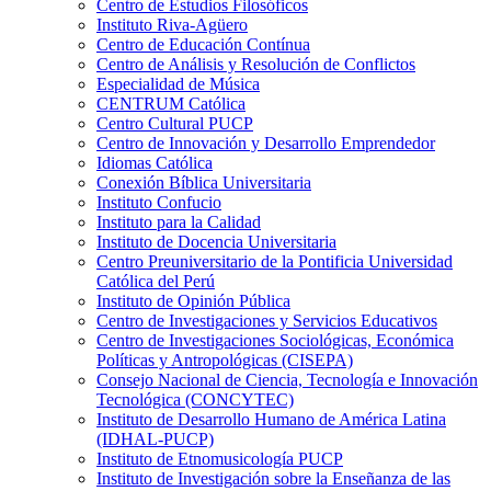
Centro de Estudios Filosóficos
Instituto Riva-Agüero
Centro de Educación Contínua
Centro de Análisis y Resolución de Conflictos
Especialidad de Música
CENTRUM Católica
Centro Cultural PUCP
Centro de Innovación y Desarrollo Emprendedor
Idiomas Católica
Conexión Bíblica Universitaria
Instituto Confucio
Instituto para la Calidad
Instituto de Docencia Universitaria
Centro Preuniversitario de la Pontificia Universidad
Católica del Perú
Instituto de Opinión Pública
Centro de Investigaciones y Servicios Educativos
Centro de Investigaciones Sociológicas, Económica
Políticas y Antropológicas (CISEPA)
Consejo Nacional de Ciencia, Tecnología e Innovación
Tecnológica (CONCYTEC)
Instituto de Desarrollo Humano de América Latina
(IDHAL-PUCP)
Instituto de Etnomusicología PUCP
Instituto de Investigación sobre la Enseñanza de las