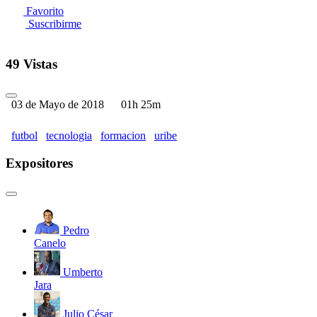
Favorito
Suscribirme
49 Vistas
03 de Mayo de 2018
01h 25m
futbol
tecnologia
formacion
uribe
Expositores
Pedro
Canelo
Umberto
Jara
Julio César