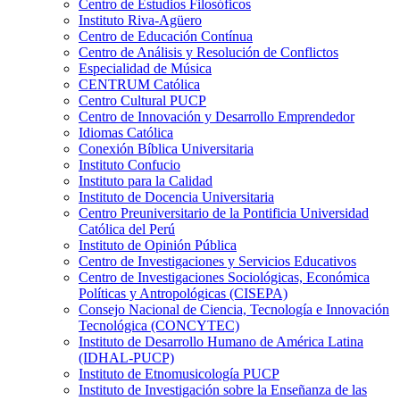
Centro de Estudios Filosóficos
Instituto Riva-Agüero
Centro de Educación Contínua
Centro de Análisis y Resolución de Conflictos
Especialidad de Música
CENTRUM Católica
Centro Cultural PUCP
Centro de Innovación y Desarrollo Emprendedor
Idiomas Católica
Conexión Bíblica Universitaria
Instituto Confucio
Instituto para la Calidad
Instituto de Docencia Universitaria
Centro Preuniversitario de la Pontificia Universidad
Católica del Perú
Instituto de Opinión Pública
Centro de Investigaciones y Servicios Educativos
Centro de Investigaciones Sociológicas, Económica
Políticas y Antropológicas (CISEPA)
Consejo Nacional de Ciencia, Tecnología e Innovación
Tecnológica (CONCYTEC)
Instituto de Desarrollo Humano de América Latina
(IDHAL-PUCP)
Instituto de Etnomusicología PUCP
Instituto de Investigación sobre la Enseñanza de las