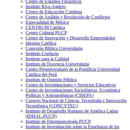
Centro de Estudios Filosóficos
Instituto Riva-Agüero
Centro de Educación Contínua
Centro de Análisis y Resolución de Conflictos
Especialidad de Música
CENTRUM Católica
Centro Cultural PUCP
Centro de Innovación y Desarrollo Emprendedor
Idiomas Católica
Conexión Bíblica Universitaria
Instituto Confucio
Instituto para la Calidad
Instituto de Docencia Universitaria
Centro Preuniversitario de la Pontificia Universidad
Católica del Perú
Instituto de Opinión Pública
Centro de Investigaciones y Servicios Educativos
Centro de Investigaciones Sociológicas, Económica
Políticas y Antropológicas (CISEPA)
Consejo Nacional de Ciencia, Tecnología e Innovación
Tecnológica (CONCYTEC)
Instituto de Desarrollo Humano de América Latina
(IDHAL-PUCP)
Instituto de Etnomusicología PUCP
Instituto de Investigación sobre la Enseñanza de las